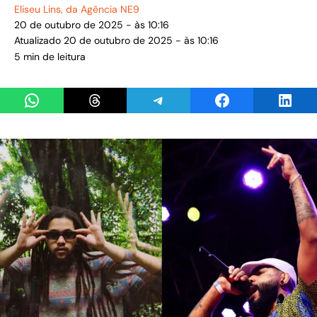
Eliseu Lins
, da Agência NE9
20 de outubro de 2025 - às 10:16
Atualizado 20 de outubro de 2025 - às 10:16
5 min de leitura
Share on WhatsApp
Share on Threads
Share on Telegram
Share on Facebook
Share 