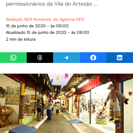
permissionários da Vila do Artesão ...
Redação NE9 Nordeste
, da Agência NE9
15 de junho de 2020 - às 08:00
Atualizado 15 de junho de 2020 - às 08:00
2 min de leitura
Share on WhatsApp
Share on Threads
Share on Telegram
Share on Facebook
Share 