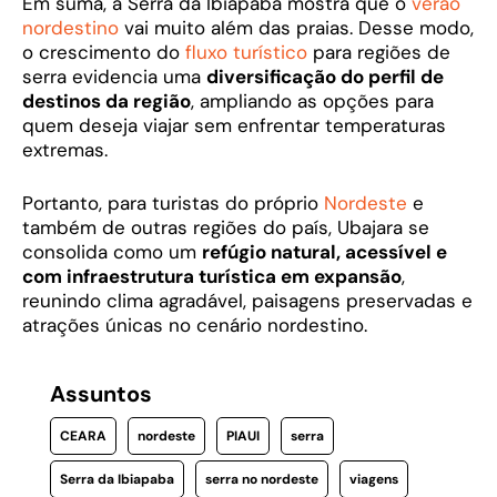
Em suma, a Serra da Ibiapaba mostra que o
verão
nordestino
vai muito além das praias. Desse modo,
o crescimento do
fluxo turístico
para regiões de
serra evidencia uma
diversificação do perfil de
destinos da região
, ampliando as opções para
quem deseja viajar sem enfrentar temperaturas
extremas.
Portanto, para turistas do próprio
Nordeste
e
também de outras regiões do país, Ubajara se
consolida como um
refúgio natural, acessível e
com infraestrutura turística em expansão
,
reunindo clima agradável, paisagens preservadas e
atrações únicas no cenário nordestino.
Assuntos
CEARA
nordeste
PIAUI
serra
Serra da Ibiapaba
serra no nordeste
viagens