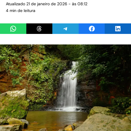
Atualizado 21 de janeiro de 2026 - às 08:12
4 min de leitura
Share on WhatsApp
Share on Threads
Share on Telegram
Share on Facebook
Share 