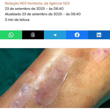
Redação NE9 Nordeste
, da Agência NE9
23 de setembro de 2025 - às 06:40
Atualizado 23 de setembro de 2025 - às 06:40
3 min de leitura
Share on WhatsApp
Share on Threads
Share on Telegram
Share on Facebook
Share 