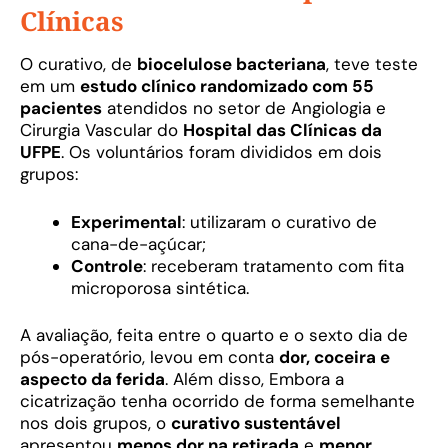
Clínicas
O curativo, de
biocelulose bacteriana
, teve teste
em um
estudo clínico randomizado com 55
pacientes
atendidos no setor de Angiologia e
Cirurgia Vascular do
Hospital das Clínicas da
UFPE
. Os voluntários foram divididos em dois
grupos:
Experimental
: utilizaram o curativo de
cana-de-açúcar;
Controle
: receberam tratamento com fita
microporosa sintética.
A avaliação, feita entre o quarto e o sexto dia de
pós-operatório, levou em conta
dor, coceira e
aspecto da ferida
. Além disso, Embora a
cicatrização tenha ocorrido de forma semelhante
nos dois grupos, o
curativo sustentável
apresentou
menos dor na retirada
e
menor