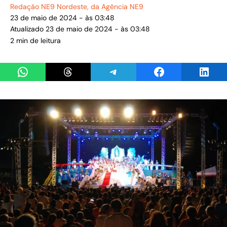
Redação NE9 Nordeste
, da Agência NE9
23 de maio de 2024 - às 03:48
Atualizado 23 de maio de 2024 - às 03:48
2 min de leitura
Share on WhatsApp
Share on Threads
Share on Telegram
Share on Facebook
Share 