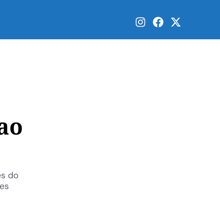
ao
es do
tes