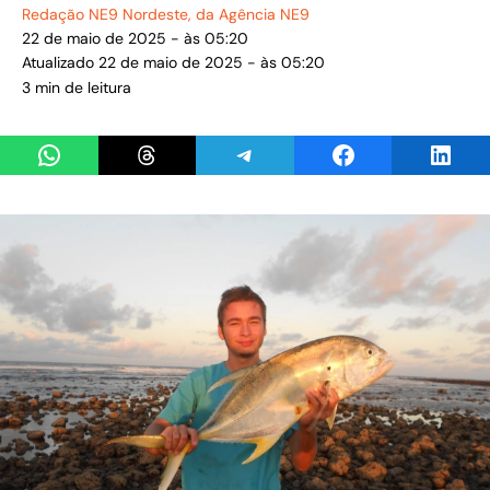
Redação NE9 Nordeste
, da Agência NE9
22 de maio de 2025 - às 05:20
Atualizado 22 de maio de 2025 - às 05:20
3 min de leitura
Share on WhatsApp
Share on Threads
Share on Telegram
Share on Facebook
Share 