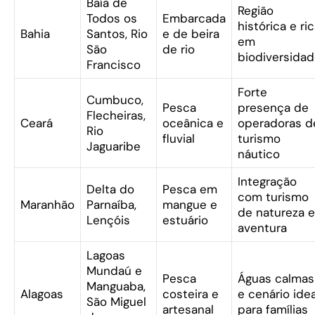
Baía de
Região
Todos os
Embarcada
histórica e ri
Bahia
Santos, Rio
e de beira
em
São
de rio
biodiversida
Francisco
Forte
Cumbuco,
Pesca
presença de
Flecheiras,
Ceará
oceânica e
operadoras d
Rio
fluvial
turismo
Jaguaribe
náutico
Integração
Delta do
Pesca em
com turismo
Maranhão
Parnaíba,
mangue e
de natureza e
Lençóis
estuário
aventura
Lagoas
Mundaú e
Pesca
Águas calmas
Manguaba,
Alagoas
costeira e
e cenário idea
São Miguel
artesanal
para famílias