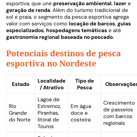
esportiva, que une
preservação ambiental
,
lazer
e
geração de renda
. Além do turismo tradicional de
sol e praia, o segmento da pesca esportiva agrega
valor com serviços como
locação de barcos
,
guias
especializados
,
hospedagens temáticas
e até
gastronomia regional baseada no pescado
.
Potenciais destinos de pesca
esportiva no Nordeste
Localidade
Tipo de
Estado
Observaçõe
/ Atrativo
Pesca
Lagoa de
Crescimento
Rio
Extremoz,
Em água
de passeios
Grande
Piranhas,
doce e
com barcos
do Norte
litoral de
costeira
regionais
Touros