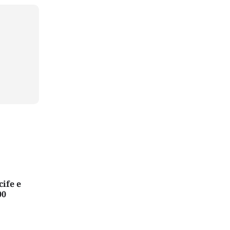
cife e
00