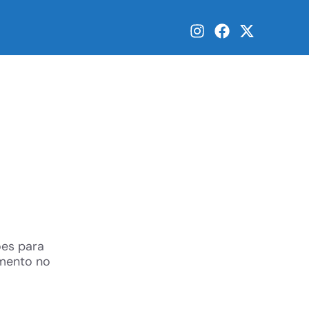
ões para
amento no