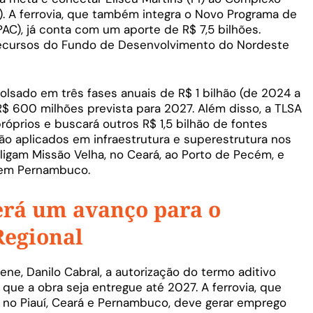
E). A ferrovia, que também integra o Novo Programa de
C), já conta com um aporte de R$ 7,5 bilhões.
 recursos do Fundo de Desenvolvimento do Nordeste
lsado em três fases anuais de R$ 1 bilhão (de 2024 a
$ 600 milhões prevista para 2027. Além disso, a TLSA
próprios e buscará outros R$ 1,5 bilhão de fontes
rão aplicados em infraestrutura e superestrutura nos
 ligam Missão Velha, no Ceará, ao Porto de Pecém, e
e, em Pernambuco.
erá um avanço para o
Regional
e, Danilo Cabral, a autorização do termo aditivo
que a obra seja entregue até 2027. A ferrovia, que
 no Piauí, Ceará e Pernambuco, deve gerar emprego