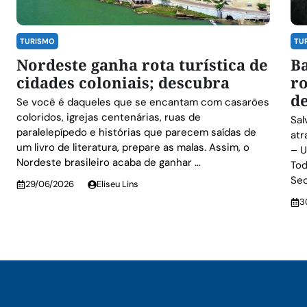
TURISMO
TU
Nordeste ganha rota turística de
Ba
cidades coloniais; descubra
ro
de
Se você é daqueles que se encantam com casarões
coloridos, igrejas centenárias, ruas de
Sal
paralelepípedo e histórias que parecem saídas de
atr
um livro de literatura, prepare as malas. Assim, o
– U
Nordeste brasileiro acaba de ganhar ...
Tod
Sec
29/06/2026
Eliseu Lins
3