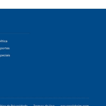
lítica
sportes
peciais
ítica de Privacidade
Termos de Uso
por carolchaim.com