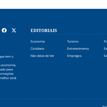
EDITORIAIS
Economia
Turismo
Po
Cotidiano
Entretenimento
E
Não deixe de Ver
Empregos
Es
que tem o
a economia,
vado para
nformações
 melhor está
Pol