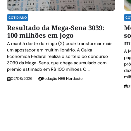
COTIDIANO
CO
Resultado da Mega-Sena 3039:
M
100 milhões em jogo
so
mi
A manhã deste domingo (2) pode transformar mais
um apostador em multimilionário. A Caixa
A M
Econômica Federal realiza o sorteio do concurso
pag
3039 da Mega-Sena, que chega acumulado com
pró
prêmio estimado em R$ 100 milhões O ...
dez
mil
02/08/2026
Redação NE9 Nordeste
3