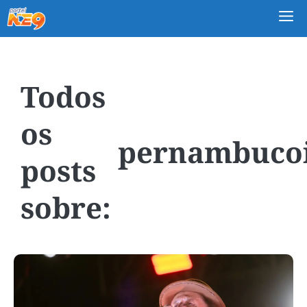
M
pernambuco