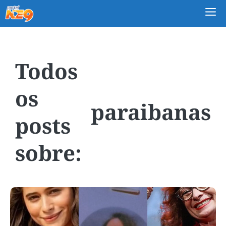
M
paraibanas