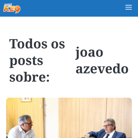
M
joao
azevedo