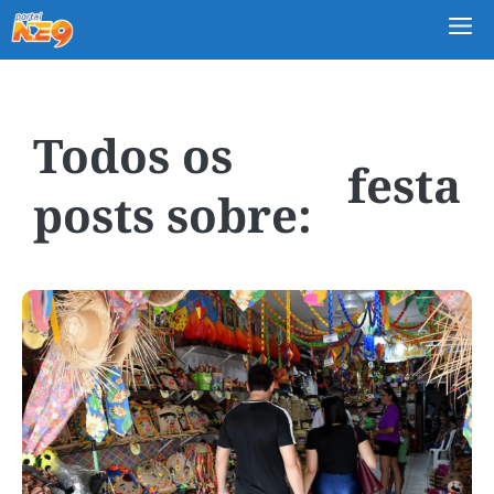
M
festa