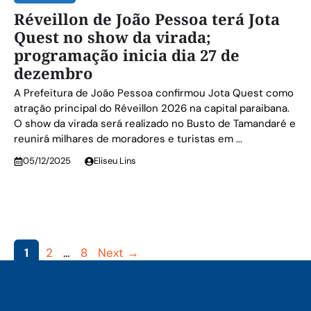
Réveillon de João Pessoa terá Jota
Quest no show da virada;
programação inicia dia 27 de
dezembro
A Prefeitura de João Pessoa confirmou Jota Quest como
atração principal do Réveillon 2026 na capital paraibana.
O show da virada será realizado no Busto de Tamandaré e
reunirá milhares de moradores e turistas em ...
05/12/2025
Eliseu Lins
Page
Page
Page
1
2
…
8
Next
→