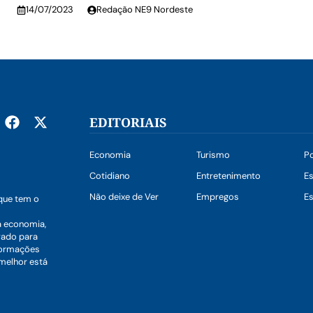
14/07/2023
Redação NE9 Nordeste
EDITORIAIS
Economia
Turismo
Po
Cotidiano
Entretenimento
E
Não deixe de Ver
Empregos
Es
que tem o
a economia,
vado para
nformações
 melhor está