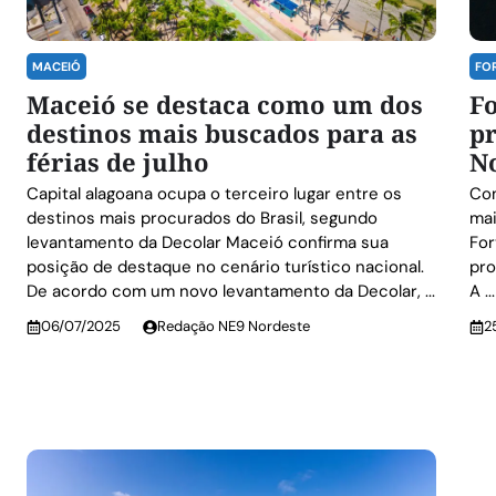
MACEIÓ
FO
Maceió se destaca como um dos
Fo
destinos mais buscados para as
pr
férias de julho
N
Capital alagoana ocupa o terceiro lugar entre os
Com
destinos mais procurados do Brasil, segundo
mai
levantamento da Decolar Maceió confirma sua
For
posição de destaque no cenário turístico nacional.
pro
De acordo com um novo levantamento da Decolar, ...
A ...
06/07/2025
Redação NE9 Nordeste
2