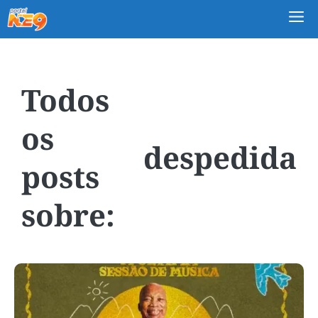
M
despedida