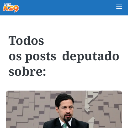
M
deputado