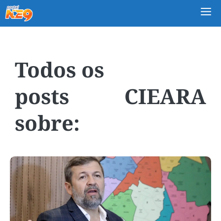
M
CIEARA