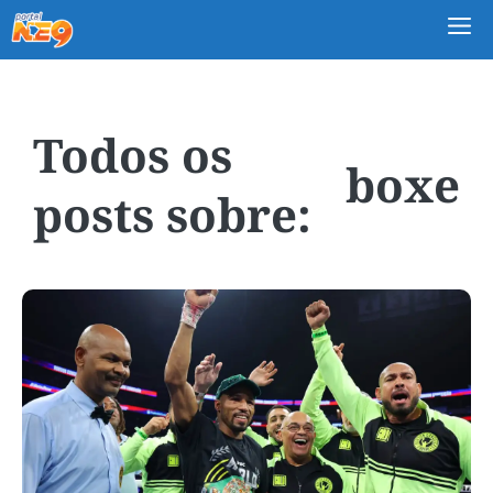
M
boxe