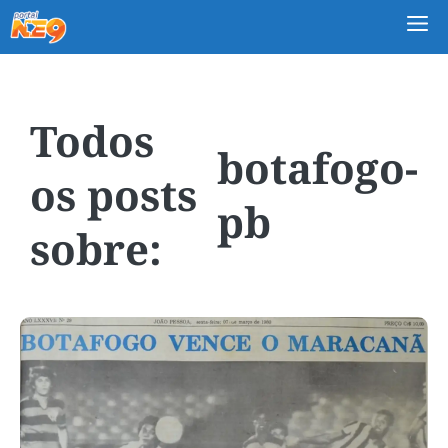
M
botafogo-
pb