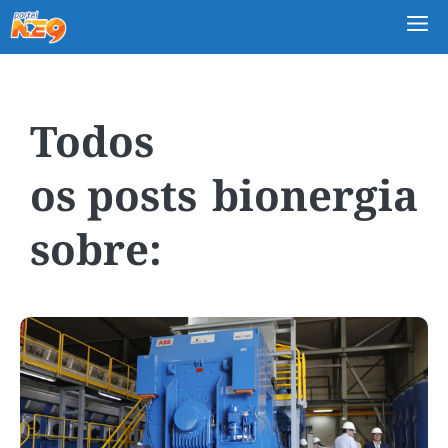
M
bionergia