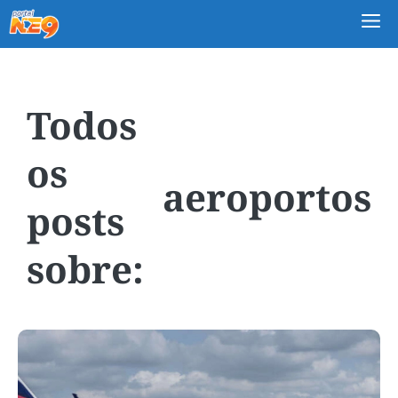
M
aeroportos