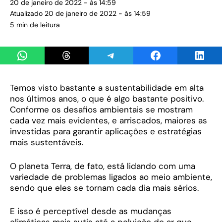
20 de janeiro de 2022 - às 14:59
Atualizado 20 de janeiro de 2022 - às 14:59
5 min de leitura
Share on WhatsApp
Share on Threads
Share on Telegram
Share on Facebook
Share 
Temos visto bastante a sustentabilidade em alta
nos últimos anos, o que é algo bastante positivo.
Conforme os desafios ambientais se mostram
cada vez mais evidentes, e arriscados, maiores as
investidas para garantir aplicações e estratégias
mais sustentáveis.
O planeta Terra, de fato, está lidando com uma
variedade de problemas ligados ao meio ambiente,
sendo que eles se tornam cada dia mais sérios.
E isso é perceptível desde as mudanças