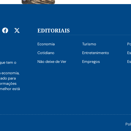
EDITORIAIS
Economia
Turismo
Po
Cotidiano
Entretenimento
E
Não deixe de Ver
Empregos
Es
que tem o
a economia,
vado para
nformações
 melhor está
Pol