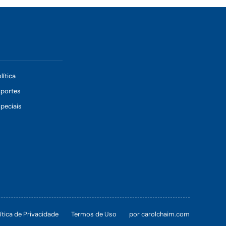
lítica
sportes
peciais
ítica de Privacidade
Termos de Uso
por carolchaim.com