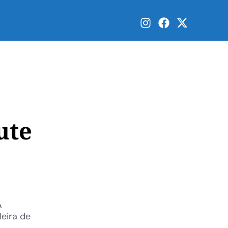
ute
A
eira de