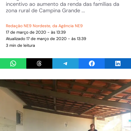
incentivo ao aumento da renda das famílias da
zona rural de Campina Grande ...
Redação NE9 Nordeste
, da Agência NE9
17 de março de 2020 - às 13:39
Atualizado 17 de março de 2020 - às 13:39
3 min de leitura
Share on WhatsApp
Share on Threads
Share on Telegram
Share on Facebook
Share 