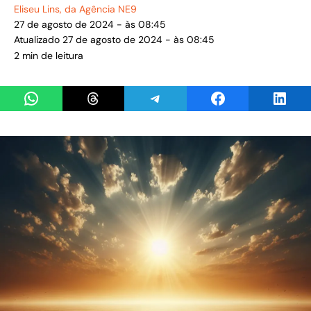
Eliseu Lins
, da Agência NE9
27 de agosto de 2024 - às 08:45
Atualizado 27 de agosto de 2024 - às 08:45
2 min de leitura
Share on WhatsApp
Share on Threads
Share on Telegram
Share on Facebook
Share 