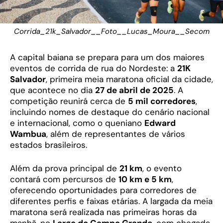
Corrida_21k_Salvador__Foto__Lucas_Moura__Secom
A capital baiana se prepara para um dos maiores
eventos de corrida de rua do Nordeste: a
21K
Salvador
, primeira meia maratona oficial da cidade,
que acontece no dia
27 de abril de 2025
. A
competição reunirá cerca de
5 mil corredores
,
incluindo nomes de destaque do cenário nacional
e internacional, como o queniano
Edward
Wambua
, além de representantes de vários
estados brasileiros.
Além da prova principal de
21 km
, o evento
contará com percursos de
10 km e 5 km
,
oferecendo oportunidades para corredores de
diferentes perfis e faixas etárias. A largada da meia
maratona será realizada nas primeiras horas da