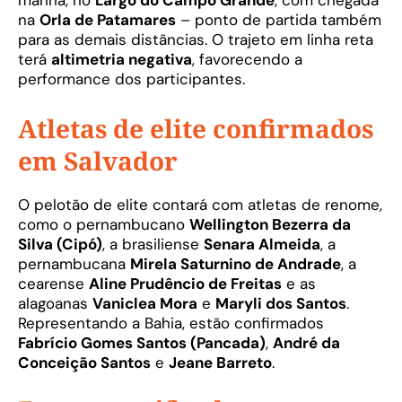
manhã, no
Largo do Campo Grande
, com chegada
na
Orla de Patamares
– ponto de partida também
para as demais distâncias. O trajeto em linha reta
terá
altimetria negativa
, favorecendo a
performance dos participantes.
Atletas de elite confirmados
em Salvador
O pelotão de elite contará com atletas de renome,
como o pernambucano
Wellington Bezerra da
Silva (Cipó)
, a brasiliense
Senara Almeida
, a
pernambucana
Mirela Saturnino de Andrade
, a
cearense
Aline Prudêncio de Freitas
e as
alagoanas
Vaniclea Mora
e
Maryli dos Santos
.
Representando a Bahia, estão confirmados
Fabrício Gomes Santos (Pancada)
,
André da
Conceição Santos
e
Jeane Barreto
.