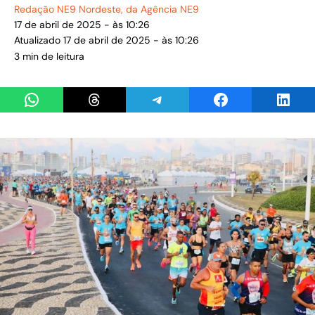
Redação NE9 Nordeste
, da Agência NE9
17 de abril de 2025 - às 10:26
Atualizado 17 de abril de 2025 - às 10:26
3 min de leitura
Share on WhatsApp
Share on Threads
Share on Telegram
Share on Facebook
Share 