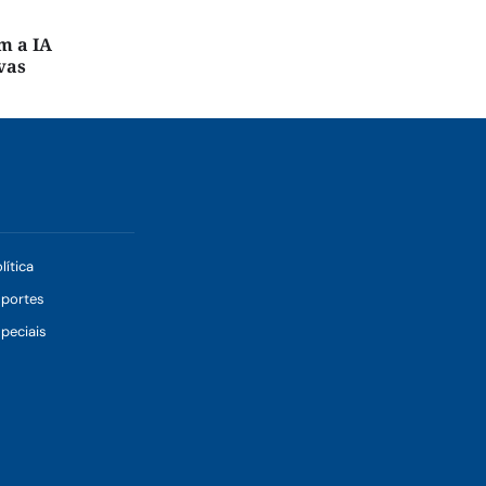
m a IA
vas
lítica
sportes
peciais