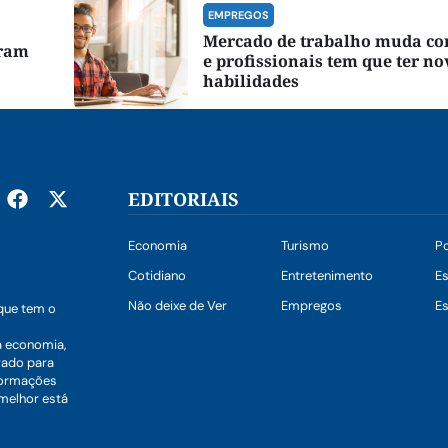
EMPREGOS
Mercado de trabalho muda co
rram
e profissionais tem que ter no
habilidades
EDITORIAIS
Economia
Turismo
Po
Cotidiano
Entretenimento
E
Não deixe de Ver
Empregos
Es
que tem o
a economia,
vado para
nformações
 melhor está