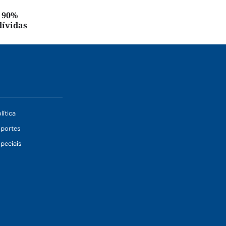
é 90%
dívidas
lítica
sportes
peciais