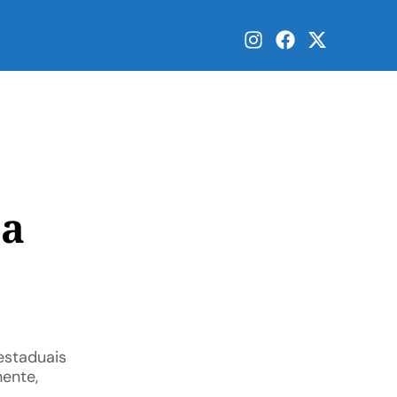
ha
estaduais
nente,