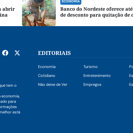
ECONOMIA
 abrir
Banco do Nordeste oferece at
tina
de desconto para quitação de 
EDITORIAIS
Economia
Turismo
Po
Cotidiano
Entretenimento
E
Não deixe de Ver
Empregos
Es
que tem o
a economia,
vado para
nformações
 melhor está