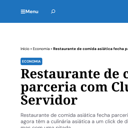
Menu
Início
»
Economia
»
Restaurante de comida asiática fecha p
ECONOMIA
Restaurante de 
parceria com Cl
Servidor
Restaurante de comida asiática fecha parcer
agora têm a culinária asiática a um click de 
mas com uma pitada ...