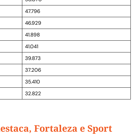
47.796
46.929
41.898
41.041
39.873
37.206
35.410
32.822
staca, Fortaleza e Sport