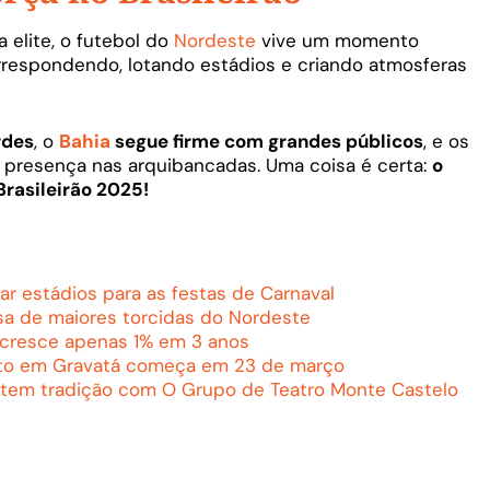
 elite, o futebol do
Nordeste
vive um momento
orrespondendo, lotando estádios e criando atmosferas
rdes
, o
Bahia
segue firme com grandes públicos
, e os
presença nas arquibancadas. Uma coisa é certa:
o
Brasileirão 2025!
r estádios para as festas de Carnaval
sa de maiores torcidas do Nordeste
A cresce apenas 1% em 3 anos
sto em Gravatá começa em 23 de março
a tem tradição com O Grupo de Teatro Monte Castelo