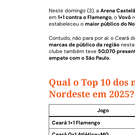
Neste domingo (3), a
Arena Castel
em
1×1 contra o Flamengo
, o
Vovô
r
estabeleceu o
maior público do No
Contudo, não para por aí: o Ceará 
marcas de público da região
nesta 
clube também teve
50.070 present
empate com o São Paulo
.
Qual o T
op 10 dos 
Nordeste em 2025?
Jogo
Ceará 1×1 Flamengo
Ceará 0x1 Atlético-MG