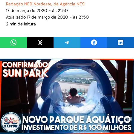
Redação NE9 Nordeste
, da Agência NE9
17 de março de 2020 - às 21:50
Atualizado 17 de março de 2020 - às 21:50
2 min de leitura
Share on WhatsApp
Share on Threads
Share on Telegram
Share on Facebook
Share 