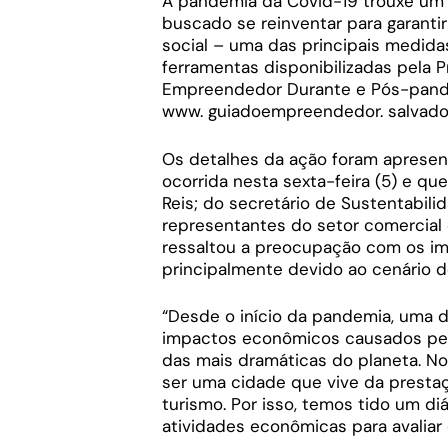
A pandemia da Covid-19 trouxe um
buscado se reinventar para garanti
social – uma das principais medid
ferramentas disponibilizadas pela Pr
Empreendedor Durante e Pós-pandem
www. guiadoempreendedor. salvador. 
Os detalhes da ação foram apresent
ocorrida nesta sexta-feira (5) e q
Reis; do secretário de Sustentabilid
representantes do setor comercial d
ressaltou a preocupação com os i
principalmente devido ao cenário do
“Desde o início da pandemia, uma 
impactos econômicos causados pelo 
das mais dramáticas do planeta. No
ser uma cidade que vive da prestaç
turismo. Por isso, temos tido um 
atividades econômicas para avaliar