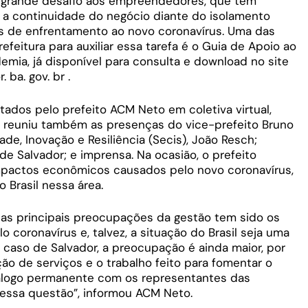
 grande desafio aos empreendedores, que têm
r a continuidade do negócio diante do isolamento
as de enfrentamento ao novo coronavírus. Uma das
efeitura para auxiliar essa tarefa é o Guia de Apoio ao
ia, já disponível para consulta e download no site
ba. gov. br .
ados pelo prefeito ACM Neto em coletiva virtual,
ue reuniu também as presenças do vice-prefeito Bruno
ade, Inovação e Resiliência (Secis), João Resch;
e Salvador; e imprensa. Na ocasião, o prefeito
mpactos econômicos causados pelo novo coronavírus,
 Brasil nessa área.
das principais preocupações da gestão tem sido os
coronavírus e, talvez, a situação do Brasil seja uma
 caso de Salvador, a preocupação é ainda maior, por
ão de serviços e o trabalho feito para fomentar o
diálogo permanente com os representantes das
 essa questão”, informou ACM Neto.