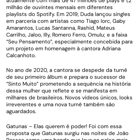
atualmente com mais de 47 milhões de plays e 1,2
milhão de ouvintes mensais em diferentes
playlists do Spotify. Em 2019, Duda lançou singles
em parceria com artistas como Tiago Iorc, Gaby
Amarantos, Lucas Santanna, Rashid, Mateus
Carrilho, Jaloo, Illy, Romero Ferro, Omulu; e a faixa
“Seu Pensamento”, especialmente concebida para
um projeto em homenagem à cantora Adriana
Calcanhoto.
No ano de 2020, a cantora se despede da turnê
de seu primeiro álbum e prepara o sucessor de
“Sinto Muito” prometendo a sequência na história
dessa mulher que reflete e se manifesta em
milhares de brasileiros. Novos vídeos únicos, looks
irreverentes e uma nova turnê também são
aguardados.
Gatunas – Elas querem é poder! Foi com essa
proposta que Gatunas surgiu nas noites de João
Pessoa como uma banda que leva ao palco mais