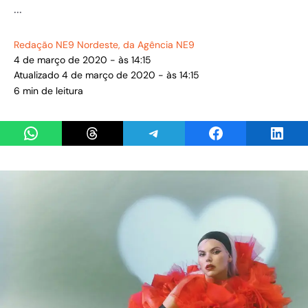
...
Redação NE9 Nordeste
, da Agência NE9
4 de março de 2020 - às 14:15
Atualizado 4 de março de 2020 - às 14:15
6 min de leitura
Share on WhatsApp
Share on Threads
Share on Telegram
Share on Facebook
Share 