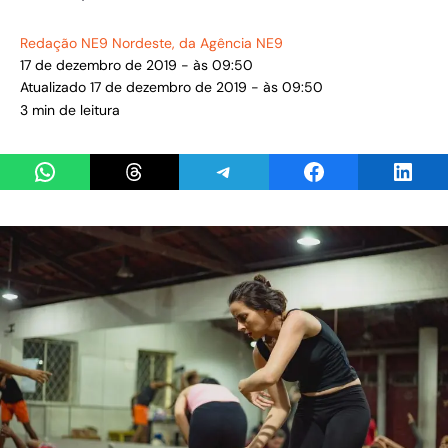
Redação NE9 Nordeste
, da Agência NE9
17 de dezembro de 2019 - às 09:50
Atualizado 17 de dezembro de 2019 - às 09:50
3 min de leitura
Share on WhatsApp
Share on Threads
Share on Telegram
Share on Facebook
Share 