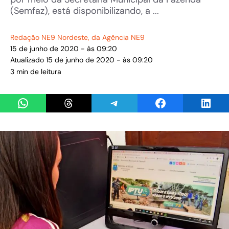
(Semfaz), está disponibilizando, a ...
Redação NE9 Nordeste
, da Agência NE9
15 de junho de 2020 - às 09:20
Atualizado 15 de junho de 2020 - às 09:20
3 min de leitura
Share on WhatsApp
Share on Threads
Share on Telegram
Share on Facebook
Share 