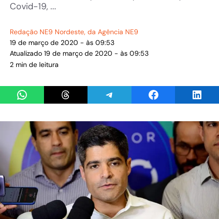
Covid-19, ...
Redação NE9 Nordeste
, da Agência NE9
19 de março de 2020 - às 09:53
Atualizado 19 de março de 2020 - às 09:53
2 min de leitura
Share on WhatsApp
Share on Threads
Share on Telegram
Share on Facebook
Share 