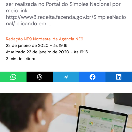
ser realizada no Portal do Simples Nacional por
meio link
http://www8.receita.fazenda.gov.br/SimplesNacio
nal/ clicando em ...
Redação NE9 Nordeste
, da Agência NE9
23 de janeiro de 2020 - às 19:16
Atualizado 23 de janeiro de 2020 - às 19:16
3 min de leitura
Share on WhatsApp
Share on Threads
Share on Telegram
Share on Facebook
Share 