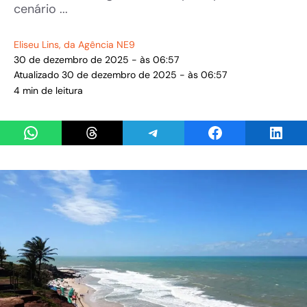
cenário ...
Eliseu Lins
, da Agência NE9
30 de dezembro de 2025 - às 06:57
Atualizado 30 de dezembro de 2025 - às 06:57
4 min de leitura
Share on WhatsApp
Share on Threads
Share on Telegram
Share on Facebook
Share 