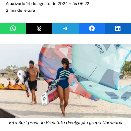
Atualizado 14 de agosto de 2024 - às 06:22
2 min de leitura
Share on WhatsApp
Share on Threads
Share on Telegram
Share on Facebook
Share 
Kite Surf praia do Prea foto divulgação grupo Carnaúba