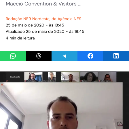
Maceió Convention & Visitors ...
Redação NE9 Nordeste
, da Agência NE9
25 de maio de 2020 - às 18:45
Atualizado 25 de maio de 2020 - às 18:45
4 min de leitura
Share on WhatsApp
Share on Threads
Share on Telegram
Share on Facebook
Share 