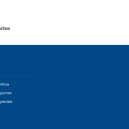
órios
lítica
sportes
peciais