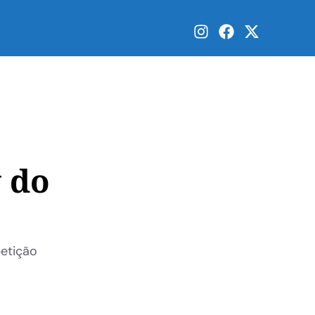
y do
petição