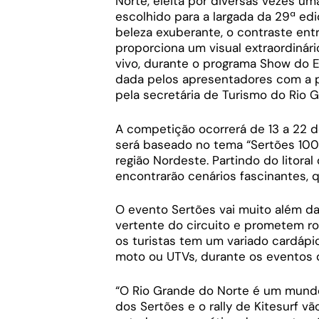
Norte, eleita por diversas vezes um
escolhido para a largada da 29ª edi
beleza exuberante, o contraste ent
proporciona um visual extraordinári
vivo, durante o programa Show do Es
dada pelos apresentadores com a p
pela secretária de Turismo do Rio 
A competição ocorrerá de 13 a 22 
será baseado no tema “Sertões 100
região Nordeste. Partindo do litora
encontrarão cenários fascinantes, q
O evento Sertões vai muito além da
vertente do circuito e prometem rot
os turistas tem um variado cardápio
moto ou UTVs, durante os eventos 
“O Rio Grande do Norte é um mundo 
dos Sertões e o rally de Kitesurf 