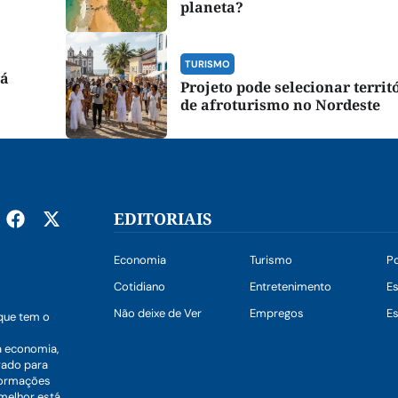
planeta?
TURISMO
rá
Projeto pode selecionar territ
de afroturismo no Nordeste
EDITORIAIS
Economia
Turismo
Po
Cotidiano
Entretenimento
E
Não deixe de Ver
Empregos
Es
que tem o
a economia,
vado para
nformações
 melhor está