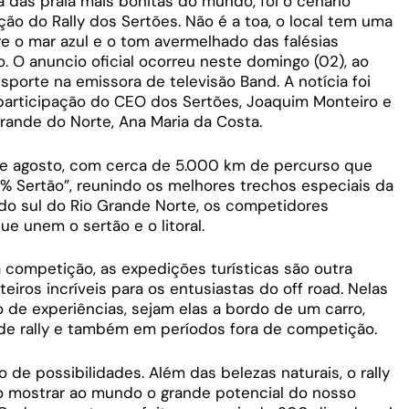
a das praia mais bonitas do mundo, foi o cenário
ção do Rally dos Sertões. Não é a toa, o local tem uma
re o mar azul e o tom avermelhado das falésias
o. O anuncio oficial ocorreu neste domingo (02), ao
porte na emissora de televisão Band. A notícia foi
articipação do CEO dos Sertões, Joaquim Monteiro e
Grande do Norte, Ana Maria da Costa.
de agosto, com cerca de 5.000 km de percurso que
% Sertão”, reunindo os melhores trechos especiais da
l do sul do Rio Grande Norte, os competidores
ue unem o sertão e o litoral.
 competição, as expedições turísticas são outra
eiros incríveis para os entusiastas do off road. Nelas
 de experiências, sejam elas a bordo de um carro,
de rally e também em períodos fora de competição.
de possibilidades. Além das belezas naturais, o rally
vão mostrar ao mundo o grande potencial do nosso