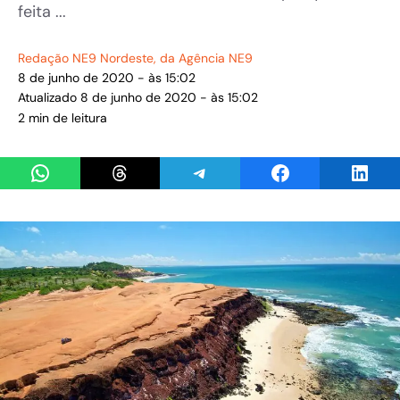
feita ...
Redação NE9 Nordeste
, da Agência NE9
8 de junho de 2020 - às 15:02
Atualizado 8 de junho de 2020 - às 15:02
2 min de leitura
Share on WhatsApp
Share on Threads
Share on Telegram
Share on Facebook
Share 