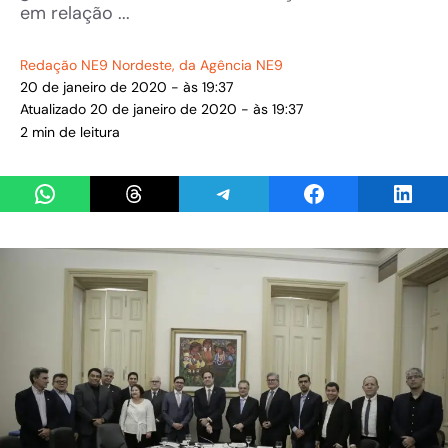
em relação ...
Redação NE9 Nordeste
, da Agência NE9
20 de janeiro de 2020 - às 19:37
Atualizado 20 de janeiro de 2020 - às 19:37
2 min de leitura
Share on WhatsApp
Share on Threads
Share on Telegram
Share on Facebook
Share 