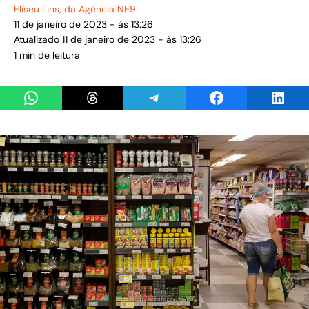
Eliseu Lins
, da Agência NE9
11 de janeiro de 2023 - às 13:26
Atualizado 11 de janeiro de 2023 - às 13:26
1 min de leitura
Share on WhatsApp
Share on Threads
Share on Telegram
Share on Facebook
Share 