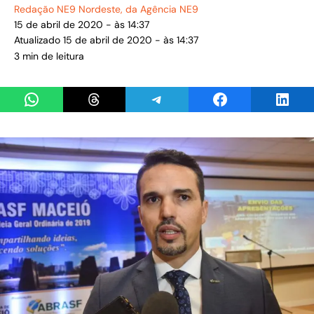
Redação NE9 Nordeste
, da Agência NE9
15 de abril de 2020 - às 14:37
Atualizado 15 de abril de 2020 - às 14:37
3 min de leitura
Share on WhatsApp
Share on Threads
Share on Telegram
Share on Facebook
Share 