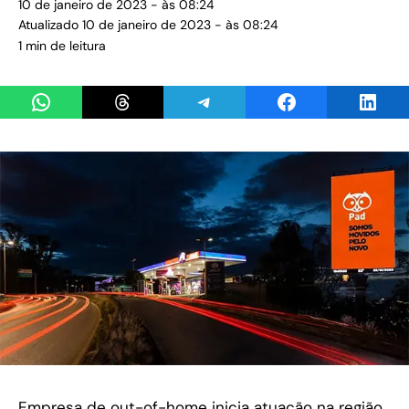
10 de janeiro de 2023 - às 08:24
Atualizado 10 de janeiro de 2023 - às 08:24
1 min de leitura
Share on WhatsApp
Share on Threads
Share on Telegram
Share on Facebook
Share 
Empresa de out-of-home inicia atuação na região