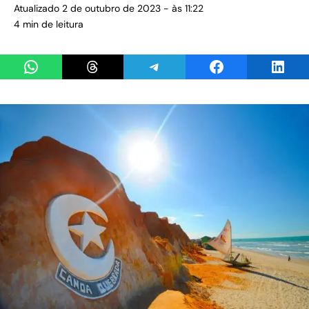
Atualizado 2 de outubro de 2023 - às 11:22
4 min de leitura
Share on WhatsApp
Share on Threads
Share on Telegram
Share on Facebook
Share 