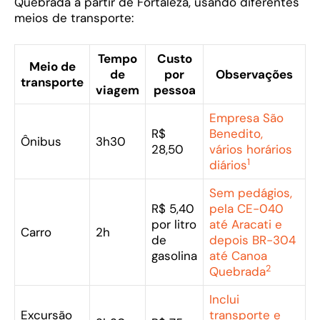
Quebrada a partir de Fortaleza, usando diferentes
meios de transporte:
Tempo
Custo
Meio de
de
por
Observações
transporte
viagem
pessoa
Empresa São
R$
Benedito,
Ônibus
3h30
28,50
vários horários
1
diários
Sem pedágios,
R$ 5,40
pela CE-040
por litro
até Aracati e
Carro
2h
de
depois BR-304
gasolina
até Canoa
2
Quebrada
Inclui
Excursão
transporte e