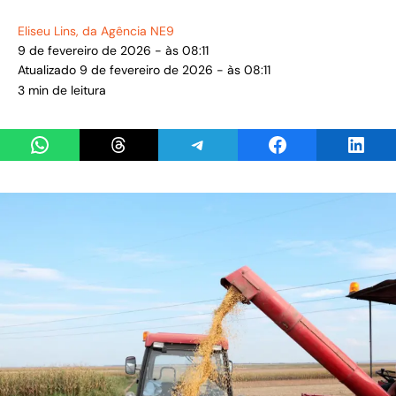
Eliseu Lins
, da Agência NE9
9 de fevereiro de 2026 - às 08:11
Atualizado 9 de fevereiro de 2026 - às 08:11
3 min de leitura
Share on WhatsApp
Share on Threads
Share on Telegram
Share on Facebook
Share 