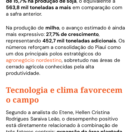
de 15,7% na produção de soja
, o equivalente a
563,8 mil toneladas a mais
em comparação com
a safra anterior.
Na produção de
milho
, o avanço estimado é ainda
mais expressivo:
27,7% de crescimento
,
representando
452,7 mil toneladas adicionais
. Os
números reforçam a consolidação do Piauí como
um dos principais polos estratégicos do
agronegócio nordestino
, sobretudo nas áreas de
cerrado agrícola conhecidas pela alta
produtividade.
Tecnologia e clima favorecem
o campo
Segundo a analista do Etene, Hellen Cristina
Rodrigues Saraiva Leão, o desempenho positivo
está diretamente relacionado à combinação de
três fatores centrais:
expansão da área plantada,