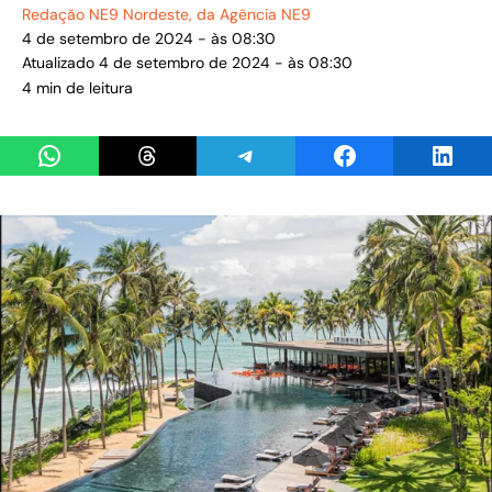
Redação NE9 Nordeste
, da Agência NE9
4 de setembro de 2024 - às 08:30
Atualizado 4 de setembro de 2024 - às 08:30
4 min de leitura
Share on WhatsApp
Share on Threads
Share on Telegram
Share on Facebook
Share 