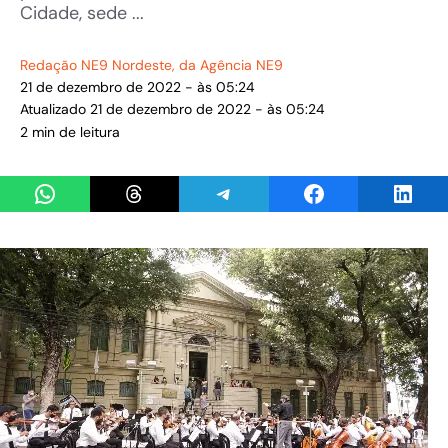
Cidade, sede ...
Redação NE9 Nordeste
, da Agência NE9
21 de dezembro de 2022 - às 05:24
Atualizado 21 de dezembro de 2022 - às 05:24
2 min de leitura
Share on WhatsApp
Share on Threads
Share on Telegram
Share on Facebook
Share 